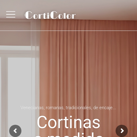
C
C
orti
olor
Venecianas, romanas, tradicionales, de encaje...
Cortinas